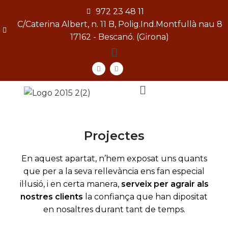
972 23 48 11
C/Caterina Albert, n. 11 B, Polig.Ind.Montfullà nau 8
17162 - Bescanó. (Girona)
[gtranslate]
Projectes
En aquest apartat, n’hem exposat uns quants
que per a la seva rellevància ens fan especial
il·lusió, i en certa manera,
serveix per agrair als
nostres clients
la confiança que han dipositat
en nosaltres durant tant de temps.