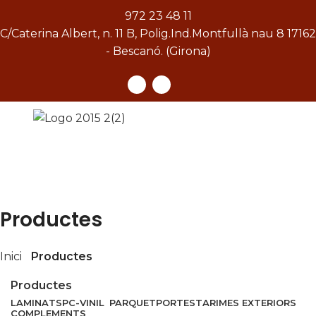
972 23 48 11
C/Caterina Albert, n. 11 B, Polig.Ind.Montfullà nau 8 17162
- Bescanó. (Girona)
[gtranslate]
Laminat
SPC-Vinil
Parquet
Portes
Productes
Inici
Productes
Productes
LAMINAT
SPC-VINIL
PARQUET
PORTES
TARIMES EXTERIORS
COMPLEMENTS