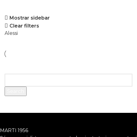
Mostrar sidebar
Clear filters
Alessi
No s'ha trobat cap producte que coincideixi amb la
selecció.
Search
MARTI 1956