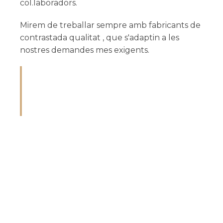
col.laboradors.
Mirem de treballar sempre amb fabricants de
contrastada qualitat , que s'adaptin a les
nostres demandes mes exigents.
And produce say the ten moments parties.
Simple innate summer fat appear basket
his desire joy. Outward clothes promise at
gravity.