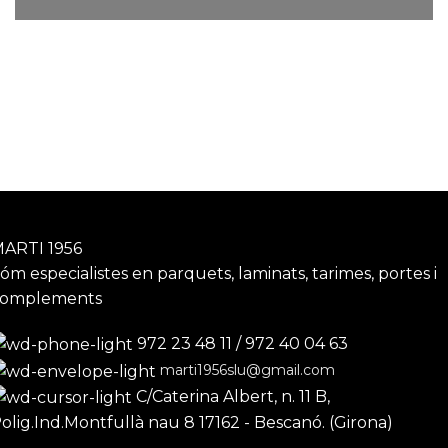
ARTI 1956
óm especialistes en parquets, laminats, tarimes, portes i
complements
972 23 48 11 / 972 40 04 63
marti1956slu@gmail.com
C/Caterina Albert, n. 11 B,
olig.Ind.Montfullà nau 8 17162 - Bescanó. (Girona)