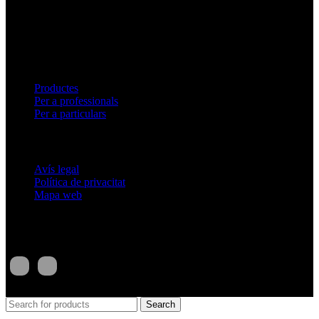
Serveis
Productes
Per a professionals
Per a particulars
Nota legal
Avís legal
Política de privacitat
Mapa web
Segueix-nos
Martí 1956.Tots els drets reservats.2023
Search