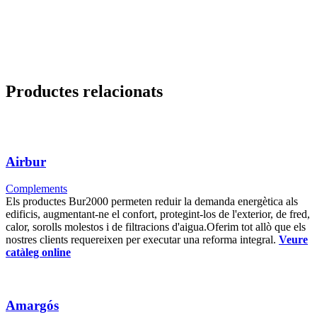
nisl class eros.Condimentum a et ullamcorper dictumst
mus et tristique elementum nam inceptos hac parturient
scelerisque vestibulum amet elit ut volutpat.
Productes relacionats
Airbur
Complements
Els productes Bur2000 permeten reduir la demanda energètica als
edificis, augmentant-ne el confort, protegint-los de l'exterior, de fred,
calor, sorolls molestos i de filtracions d'aigua. ​Oferim tot allò que els
nostres clients requereixen per executar una reforma integral.
Veure
catàleg online
Amargós