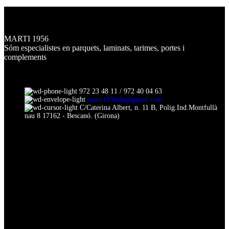
MARTI 1956
Sóm especialistes en parquets, laminats, tarimes, portes i
complements
972 23 48 11 / 972 40 04 63
marti1956slu@gmail.com
C/Caterina Albert, n. 11 B, Polig.Ind.Montfullà
nau 8 17162 - Bescanó. (Girona)