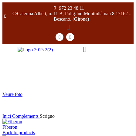
972 23 48 11
C/Caterina Albert, n. 11 B, Polig.Ind.Montfullà nau 8 17162 -
Bescanó. (Girona)
[gtranslate]
Veure foto
Inici
Complements
Scrigno
Fiberon
Back to products