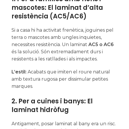
mascotes: El laminat d’alta
resistència (AC5/AC6)
Si a casa hi ha activitat frenètica, joguines pel
terra o mascotes amb ungles inquietes,
necessites resistència. Un laminat
AC5 o AC6
és la solució. Són extremadament durs i
resistents a les ratllades i als impactes.
L’estil:
Acabats que imiten el roure natural
amb textura rugosa per dissimular petites
marques.
2. Per a cuines i banys: El
laminat hidròfug
Antigament, posar laminat al bany era un risc.