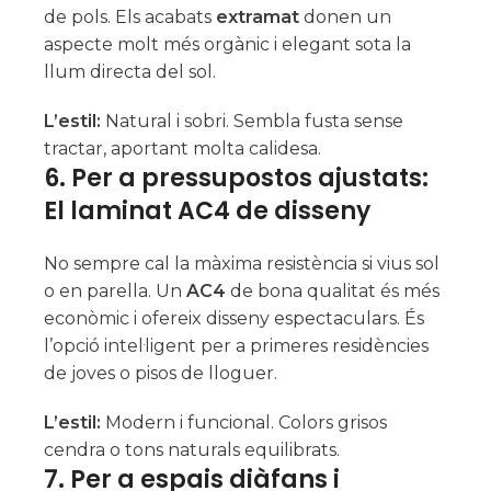
de pols. Els acabats
extramat
donen un
aspecte molt més orgànic i elegant sota la
llum directa del sol.
L’estil:
Natural i sobri. Sembla fusta sense
tractar, aportant molta calidesa.
6. Per a pressupostos ajustats:
El laminat AC4 de disseny
No sempre cal la màxima resistència si vius sol
o en parella. Un
AC4
de bona qualitat és més
econòmic i ofereix disseny espectaculars. És
l’opció intel·ligent per a primeres residències
de joves o pisos de lloguer.
L’estil:
Modern i funcional. Colors grisos
cendra o tons naturals equilibrats.
7. Per a espais diàfans i