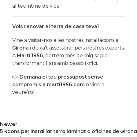
al teu ritme de vida.
Vols renovar el terra de casa teva?
Vine a visitar-nos a les nostres instal·lacions a
Girona
i deixa’t assessorar pels nostres experts.
A
Martí 1956
, portem més de mig segle
transformant llars amb passió i ofici.
👉
Demana el teu pressupost sense
compromís a
marti1956.com
o vine a
veure’ns!
Newer
5 Raons per instal·lar terra laminat a oficines de Girona