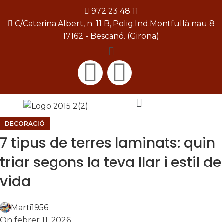
972 23 48 11
C/Caterina Albert, n. 11 B, Polig.Ind.Montfullà nau 8
17162 - Bescanó. (Girona)
[gtranslate]
DECORACIÓ
7 tipus de terres laminats: quin
triar segons la teva llar i estil de
vida
Marti1956
On febrer 11, 2026