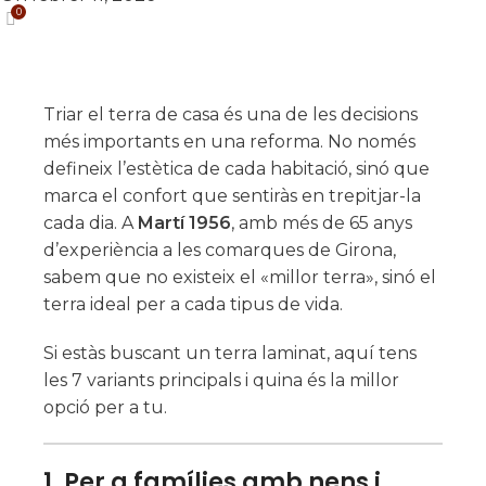
0
Triar el terra de casa és una de les decisions
més importants en una reforma. No només
defineix l’estètica de cada habitació, sinó que
marca el confort que sentiràs en trepitjar-la
cada dia. A
Martí 1956
, amb més de 65 anys
d’experiència a les comarques de Girona,
sabem que no existeix el «millor terra», sinó el
terra ideal per a cada tipus de vida.
Si estàs buscant un terra laminat, aquí tens
les 7 variants principals i quina és la millor
opció per a tu.
1. Per a famílies amb nens i