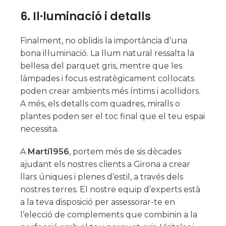
6.
Il·luminació i detalls
Finalment, no oblidis la importància d’una
bona il·luminació. La llum natural ressalta la
bellesa del parquet gris, mentre que les
làmpades i focus estratègicament col·locats
poden crear ambients més íntims i acollidors.
A més, els detalls com quadres, miralls o
plantes poden ser el toc final que el teu espai
necessita.
A
Marti1956
, portem més de sis dècades
ajudant els nostres clients a Girona a crear
llars úniques i plenes d’estil, a través dels
nostres terres. El nostre equip d’experts està
a la teva disposició per assessorar-te en
l’elecció de complements que combinin a la