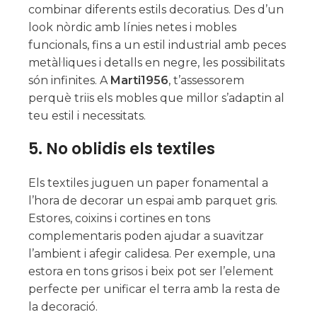
combinar diferents estils decoratius. Des d’un
look nòrdic amb línies netes i mobles
funcionals, fins a un estil industrial amb peces
metàl·liques i detalls en negre, les possibilitats
són infinites. A
Marti1956
, t’assessorem
perquè triïs els mobles que millor s’adaptin al
teu estil i necessitats.
5.
No oblidis els textiles
Els textiles juguen un paper fonamental a
l’hora de decorar un espai amb parquet gris.
Estores, coixins i cortines en tons
complementaris poden ajudar a suavitzar
l’ambient i afegir calidesa. Per exemple, una
estora en tons grisos i beix pot ser l’element
perfecte per unificar el terra amb la resta de
la decoració.