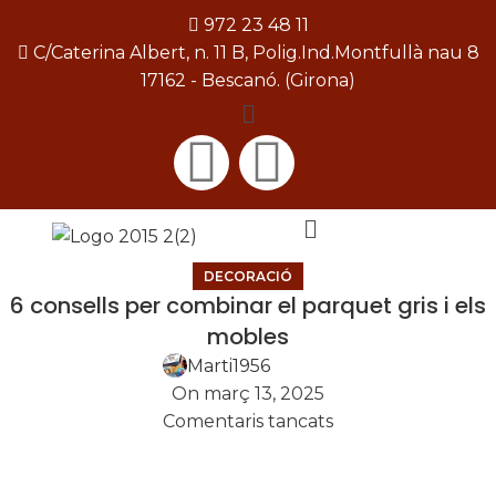
972 23 48 11
C/Caterina Albert, n. 11 B, Polig.Ind.Montfullà nau 8
17162 - Bescanó. (Girona)
[gtranslate]
DECORACIÓ
6 consells per combinar el parquet gris i els
mobles
Marti1956
On març 13, 2025
Comentaris tancats