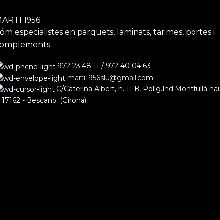
ARTI 1956
óm especialistes en parquets, laminats, tarimes, portes i
complements
972 23 48 11 / 972 40 04 63
marti1956slu@gmail.com
C/Caterina Albert, n. 11 B, Polig.Ind.Montfullà na
 17162 - Bescanó. (Girona)