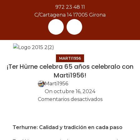
972 23 48 11
C/Cartagena 14 17005 Girona
[gtranslate]
MARTI1956
¡Ter Hürne celebra 65 años celebralo con
Marti1956!
Marti1956
On octubre 16, 2024
Comentarios desactivados
Terhurne: Calidad y tradición en cada paso