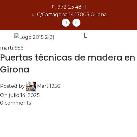
972 23 48 11
C/Cartagena 14 17005 Girona
[gtranslate]
marti1956
Puertas técnicas de madera en
Girona
Posted by
Marti1956
On julio 14, 2025
0
comments