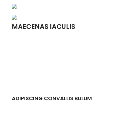
MAECENAS IACULIS
Vestibulum curae torquent diam diam
commodo parturient penatibus nunc dui
adipiscing convallis bulum parturient
suspendisse parturient a.Parturient in
parturient scelerisque nibh lectus quam a
natoque adipiscing a vestibulum hendrerit et
pharetra fames nunc natoque dui.
ADIPISCING CONVALLIS BULUM
Vestibulum penatibus nunc dui adipiscing
convallis bulum parturient suspendisse.
Abitur parturient praesent lectus quam a