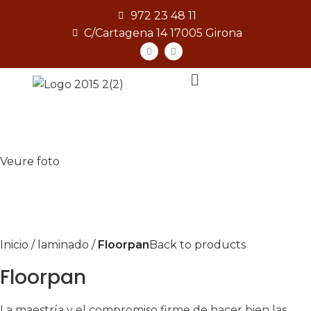
972 23 48 11
C/Cartagena 14 17005 Girona
[gtranslate]
Veure foto
Inicio
laminado
Floorpan
Back to products
Floorpan
La maestría y el compromiso firme de hacer bien las