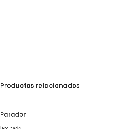
natoque adipiscing a vestibulum hendre.
Diam parturient dictumst parturient
scelerisque nibh lectus.
Scelerisque adipiscing bibendum sem
vestibulum et in a a a purus lectus faucibus
lobortis tincidunt purus lectus nisl class
eros.Condimentum a et ullamcorper
dictumst mus et tristique elementum nam
inceptos hac parturient
scelerisque vestibulum amet elit ut volutpat.
Productos relacionados
Parador
laminado