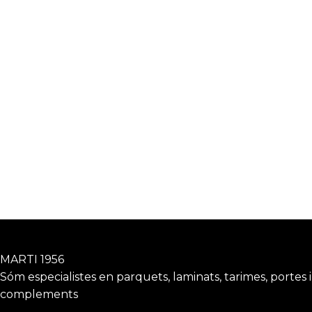
Restaurant el Racó de Vic
proyectos
Teatre de Vilobi d’Onyar
proyectos
Auditori Palau de congresos
MARTI 1956
Sóm especialistes en parquets, laminats, tarimes, portes i
complements