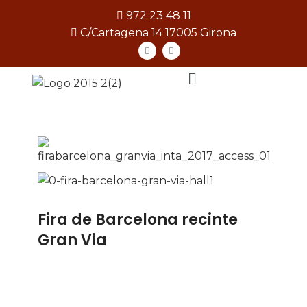
972 23 48 11
C/Cartagena 14 17005 Girona
[gtranslate]
Fira de Barcelona recinte
Gran Via
Details available with Every Demo