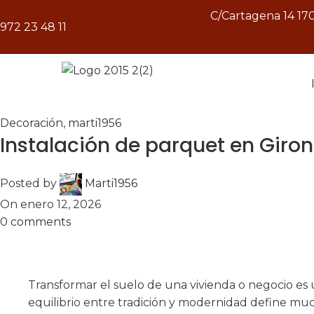
C/Cartagena 14 17
972 23 48 11
Decoración
,
marti1956
Instalación de parquet en Giro
Posted by
Marti1956
On enero 12, 2026
0
comments
Transformar el suelo de una vivienda o negocio es u
equilibrio entre tradición y modernidad define mu