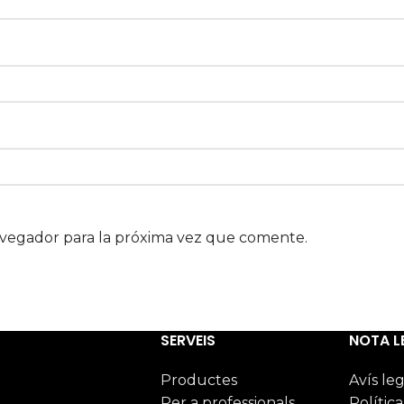
avegador para la próxima vez que comente.
SERVEIS
NOTA L
Productes
Avís leg
Per a professionals
Política